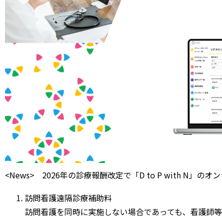
<News> 2026年の診療報酬改定で「D to P with 
訪問看護遠隔診療補助料
訪問看護を同時に実施しない場合であっても、看護師