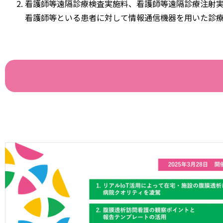
看護師等遠隔診療検査実施料、看護師等遠隔診療注射
看護師等といる患者に対して情報通信機器を用いた診