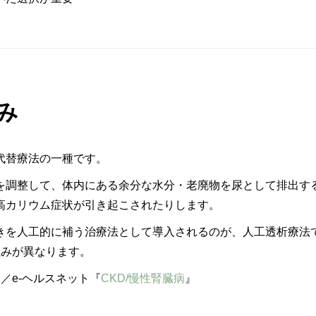
み
代替療法の一種です。
を調整して、体内にある余分な水分・老廃物を尿として排出す
高カリウム症状が引き起こされたりします。
きを人工的に補う治療法として導入されるのが、人工透析療法
組みが異なります。
／e-ヘルスネット『
CKD/慢性腎臓病
』