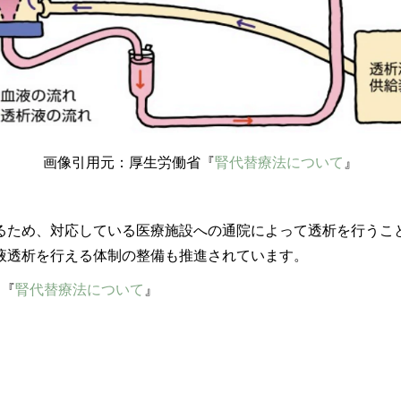
画像引用元：厚生労働省『
腎代替療法について
』
るため、対応している医療施設への通院によって透析を行うこ
液透析を行える体制の整備も推進されています。
』『
腎代替療法について
』