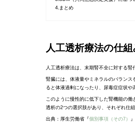
4.
まとめ
人工透析療法の仕組
人工透析療法は、末期腎不全に対する腎
腎臓には、体液量やミネラルのバランス
ると体液過剰になったり、尿毒症症状や
このように慢性的に低下した腎機能の働
透析の2つの選択肢があり、それぞれ仕
出典：厚生労働省『
個別事項（その7）
』