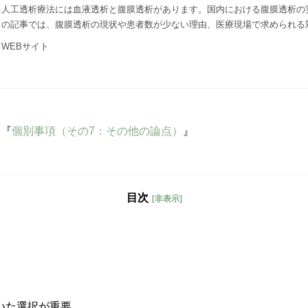
る人工透析療法には血液透析と腹膜透析があります。国内における腹膜透析の
この記事では、腹膜透析の現状や患者数が少ない理由、医療現場で求められる
WEBサイト
』『
個別事項（その7：その他の論点）
』
目次
[非表示]
いた選択が重要