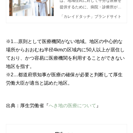
は、地域住民に対して十分な医療を
提供するために、病院・診療所が行
政機関と連携して効率的かつ持続的
「カレイドタッチ」ブランドサイト
な医療体制を構築することが求めら
れます。この記事では、僻地医療の
課題と持続可能な医療体制を構築す
るためのポイントについて解説しま
※1…原則として医療機関がない地域。地区の中心的な
す。
場所からおおむね半径4kmの区域内に50人以上が居住し
ており、かつ容易に医療機関を利用することができない
地区を指す。
※2…都道府県知事が医療の確保が必要と判断して厚生
労働大臣が適当と認めた地区。
出典：厚生労働省『
へき地の医療について
』