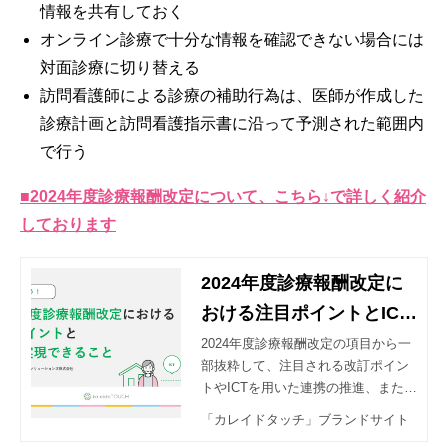
情報を共有しておく
オンライン診療で十分な情報を確認できない場合には
対面診療に切り替える
訪問看護師による診療の補助行為は、医師が作成した
診療計画と訪問看護指示書に沿って予測された範囲内
で行う
■2024年度診療報酬改定について、こちら↓で詳しく紹介
しております
2024年度診療報酬改定に
おける注目ポイントとICT
で実現できること
2024年度診療報酬改定の項目から一
部抜粋して、注目される改訂ポイン
トやICTを用いた連携の推進、また、
ICTの導入によりどのような運用が実
「カレイドタッチ」ブランドサイト
現できるのかなどを解説します。